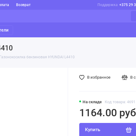
плата
Возврат
Поддержка
+375 29 
тели
4410
Газонокосилка бензиновая HYUNDAI L4410
В избранное
В 
На складе
Код товара: 4691
1164.00 руб
Купить