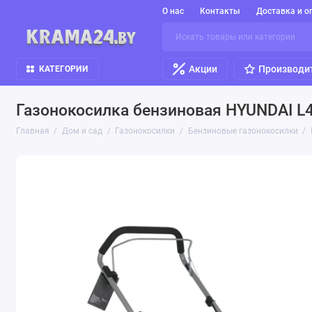
О нас
Контакты
Доставка и о
Акции
Производи
КАТЕГОРИИ
Газонокосилка бензиновая HYUNDAI L
Главная
Дом и сад
Газонокосилки
Бензиновые газонокосилки