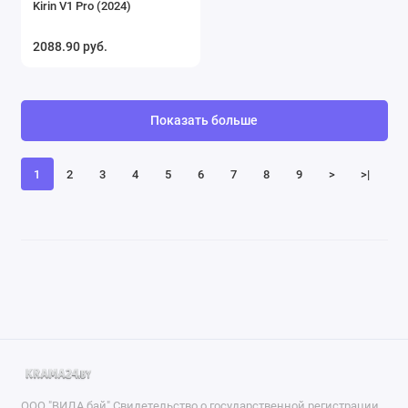
Kirin V1 Pro (2024)
2088.90 руб.
Показать больше
1
2
3
4
5
6
7
8
9
>
>|
ООО "ВИДА бай" Свидетельство о государственной регистрации