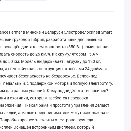
ance Fermer в Минске и Беларуси Электровелосипед Smart
олёсный грузовой гибрид, разработанный для решения
Он оснащён двигателем мощностью 350 Вт (номинальная -
ивать скорость до 25 км/ч, и аккумулятором 15 А·ч,
до 50 км. Модель выдерживает нагрузку до 120 кг,
за, а её устойчивая конструкция с колёсами 24 дюйма и
ечивает безопасность на бездорожье. Велосипед
: педальный, с поддержкой мотора и полную электротягу,
ым для разных условий. Кому подойдёт этот велосипед?
ки и охотники, которым требуется перевозка
снаряжения. Низкая рама и простота управления делают
х людей, а малые предприниматели могут использовать
. Подробно про все элементы электровелосипеда
сплей​​​​​​ Оснащён встроенным дисплеем, который