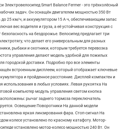
си Электровелосипед Smart Balance Fermer - это трёхколёсный
рабочих задач. Он оснащён двигателем мощностью 350 Вт
ь до 25 км/ч, и аккумулятором 15 А·ч, обеспечивающим запас
лючая вес водителя и груза, а её устойчивая конструкция с
безопасность на бездорожье. Велосипед предлагает три
лектротягу, что делает его универсальным для разных
чники, рыбаки и охотники, которым требуется перевозка
остота управления делают модель удобной для пожилых
для городской доставки. Подробно про все элементы
​ Оснащён встроенным дисплеем, который отображает ключевые
ккумулятора и пройденное расстояние. Дисплей компактен и
для использования в любых условиях. Левая рукоятка На
ортовой компьютер модуль управления светом кнопка
расположены: рычаг заднего тормоза переключатель
лируется. Освещение Поворотники На данной модели
становлена яркая линзировання фара. Стоп-сигнал На
ждом колесе установлено по красному катафоту. Мотор-
сипеде установлено мотор-колесо мощностью 240 Вт. Он