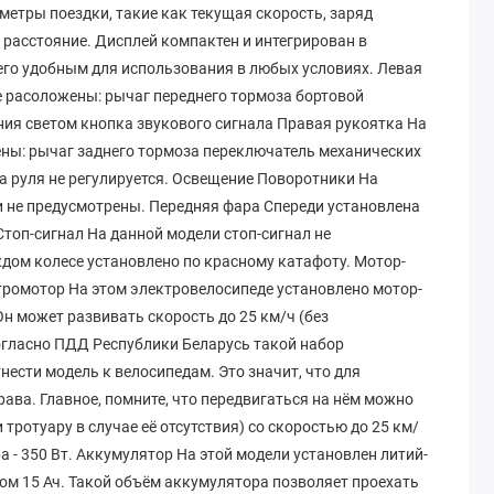
етры поездки, такие как текущая скорость, заряд
 расстояние. Дисплей компактен и интегрирован в
 его удобным для использования в любых условиях. Левая
е расоложены: рычаг переднего тормоза бортовой
ия светом кнопка звукового сигнала Правая рукоятка На
ны: рычаг заднего тормоза переключатель механических
а руля не регулируется. Освещение Поворотники На
 не предусмотрены. Передняя фара Спереди установлена
топ-сигнал На данной модели стоп-сигнал не
дом колесе установлено по красному катафоту. Мотор-
тромотор На этом электровелосипеде установлено мотор-
н может развивать скорость до 25 км/ч (без
огласно ПДД Республики Беларусь такой набор
нести модель к велосипедам. Это значит, что для
ава. Главное, помните, что передвигаться на нём можно
тротуару в случае её отсутствия) со скоростью до 25 км/
 - 350 Вт. Аккумулятор На этой модели установлен литий-
м 15 Ач. Такой объём аккумулятора позволяет проехать