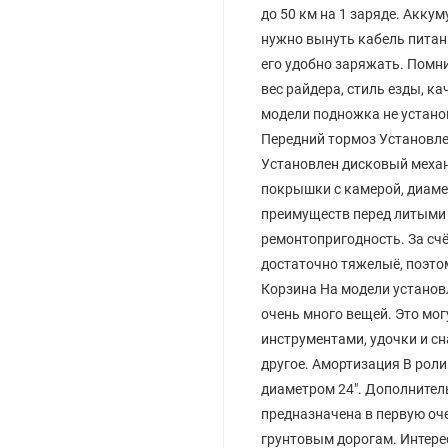
до 50 км на 1 заряде. Акку
нужно вынуть кабель питани
его удобно заряжать. Помни
вес райдера, стиль езды, к
модели подножка не установ
Передний тормоз Установле
Установлен дисковый механ
покрышки с камерой, диамет
преимуществ перед литыми д
ремонтопригодность. За сч
достаточно тяжелыё, поэто
Корзина На модели установ
очень много вещей. Это мог
инструментами, удочки и сн
другое. Амортизация В рол
диаметром 24". Дополнитель
предназначена в первую оч
грунтовым дорогам. Интере