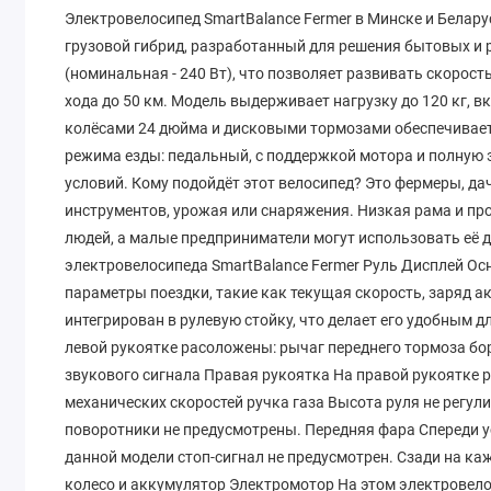
Электровелосипед SmartBalance Fermer в Минске и Белару
грузовой гибрид, разработанный для решения бытовых и 
(номинальная - 240 Вт), что позволяет развивать скорост
хода до 50 км. Модель выдерживает нагрузку до 120 кг, вк
колёсами 24 дюйма и дисковыми тормозами обеспечивает 
режима езды: педальный, с поддержкой мотора и полную э
условий. Кому подойдёт этот велосипед? Это фермеры, да
инструментов, урожая или снаряжения. Низкая рама и пр
людей, а малые предприниматели могут использовать её 
электровелосипеда SmartBalance Fermer Руль Дисплей​​​​​
параметры поездки, такие как текущая скорость, заряд а
интегрирован в рулевую стойку, что делает его удобным 
левой рукоятке расоложены: рычаг переднего тормоза б
звукового сигнала Правая рукоятка На правой рукоятке 
механических скоростей ручка газа Высота руля не регу
поворотники не предусмотрены. Передняя фара Спереди у
данной модели стоп-сигнал не предусмотрен. Сзади на ка
колесо и аккумулятор Электромотор На этом электровело