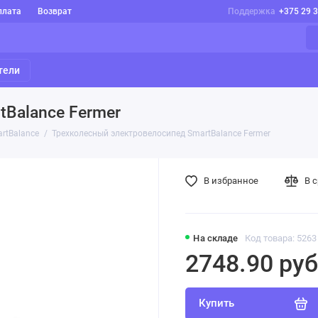
плата
Возврат
Поддержка
+375 29 
тели
Balance Fermer
rtBalance
Трехколесный электровелосипед SmartBalance Fermer
В избранное
В 
На складе
Код товара: 5263
2748.90 руб
Купить