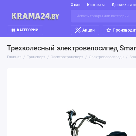
О нас
Контакты
Доставка и о
Акции
Производи
КАТЕГОРИИ
Трехколесный электровелосипед Smart
Главная
Транспорт
Электротранспорт
Электровелосипеды
Sma