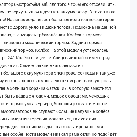
мулятор быстросъёмный, для того, чтобы его отсоединить,
я, повернуть ключ и достать аккумулятор. В таков виде
те! На запас хода влияет большое количество факторов:
ачество дороги, уклон и даже погода. Подножка На данной
лена, т.к. модель трёхколёсная. Колёса и тормоза
н дисковый механический тормоз. Задний тормоз
ический тормоз. Колёса На этой модели установлены
р - 24". Колёса спицевые. Спицевые колёса имеют ряд
исками. Самые главные - это лёгкость и
ёт большого аккумулятора электровелосипеды и так уже
му вес остальных комплектующих играет важную роль.
лена большая корзина-багажник, в которую вместится
ут быть вёдра с ягодами, мешок с овощами, чемодан с
асти, термосумка курьера, большой рюкзак и многое
и амортизаторов выступают большие надувные колёса
ных амортизаторов на модели нет, так как она
ередь для спокойной езды по асфальтированным и
сные особенности модели Низкая рама отлично подойдёт