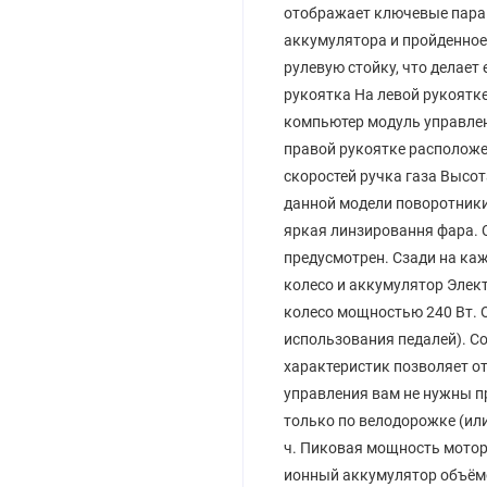
отображает ключевые парам
аккумулятора и пройденное
рулевую стойку, что делает
рукоятка На левой рукоятк
компьютер модуль управлен
правой рукоятке расположе
скоростей ручка газа Высот
данной модели поворотники
яркая линзировання фара. С
предусмотрен. Сзади на каж
колесо и аккумулятор Элек
колесо мощностью 240 Вт. О
использования педалей). С
характеристик позволяет от
управления вам не нужны пр
только по велодорожке (или 
ч. Пиковая мощность мотора
ионный аккумулятор объёмо