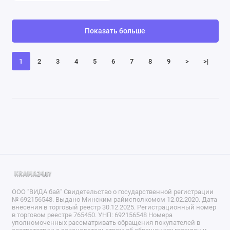
Показать больше
1
2
3
4
5
6
7
8
9
>
>|
ООО "ВИДА бай" Свидетельство о государственной регистрации
№ 692156548. Выдано Минским райисполкомом 12.02.2020. Дата
внесения в торговый реестр 30.12.2025. Регистрационный номер
в торговом реестре 765450. УНП: 692156548 Номера
уполномоченных рассматривать обращения покупателей в