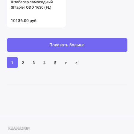
Штабелер самоходный
Shtapler QDD 1630 (FL)
10136.00 руб.
Показать больше
1
2
3
4
5
>
>|